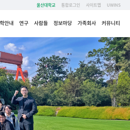
울산대학교
통합로그인
사이트맵
UWINS
학안내
연구
사람들
정보마당
가족회사
커뮤니티