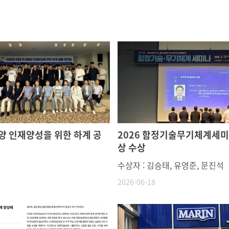
양 인재양성을 위한 하계 공
2026 함정기술무기체계세
상 수상
수상자 : 김승태, 유영준, 문진석
2026-06-18