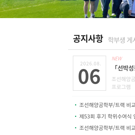
공지사항
학부생 게
NEW
2026.08.
06
조선해양공
프로그램 
과 관련하
기존 41호
조선해양공학부/트랙 비교과프로그램 「선박성능해석
로 변경되
제53회 후기 학위수여식 
조선해양공학부/트랙 비교과프로그램 「SIEMENS NX 