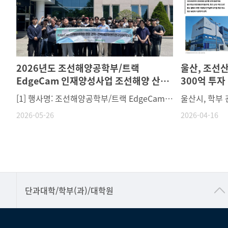
2026년도 조선해양공학부/트랙
울산, 조선
EdgeCam 인재양성사업 조선해양 산업
300억 투자
체 및 연구소 현장견학
[1] 행사명: 조선해양공학부/트랙 EdgeCam 인재양성사업 조선해양 산업체 및 연구소 현장견학[2] 일시: 2026.05.15(금)[3] 장소: 선박해양플랜트연구소, 한국기계연구원 및 삼성중공업대덕연구센터[4] 대상: 미래모빌리티공학부, 미래모빌리티공학부 조선해양공학트랙, 조선해양공학부 재학생
울산시, 학부 
2026-05-26
2026-04-16
■인문대학
단과대학/학부(과)/대학원
▷국어국문학부
▷영어영문학과