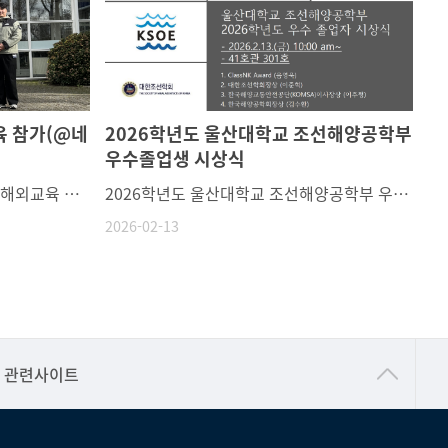
육 참가(@네
2026학년도 울산대학교 조선해양공학부
우수졸업생 시상식
[1] 행사명 : HYDRODYNAMICS 해외교육 참가(@네덜란드 MARIN)[2] 일시 : 26.03.09~26.03.13[3] 장소 : MARIN @네덜란드[4] 참석자 : 유영준 교수, 김승태, 김수빈, 최호성, 최성혁
2026학년도 울산대학교 조선해양공학부 우수졸업생 시상식일시: 2026년 2월 13일(금), 오전 10:00~10:30장소: 41호관 301호실 (학부회의실)시상내용2026학년도 우수졸업생 시상식 개식사 (학부장: 유정수 교수)1. ClassNK Award / 우수상(학장상) - 음영욱 2. 대한조선학회 우수졸업상 - 이준혁 3. 한국해양교통안전공단 우수졸업상 - 이주형 4. 한국해양공학회장상 - 김수환* 단체사진 *
2026-02-13
건강가정지원센터
관련사이트
교수협의회
구내(경남)은행