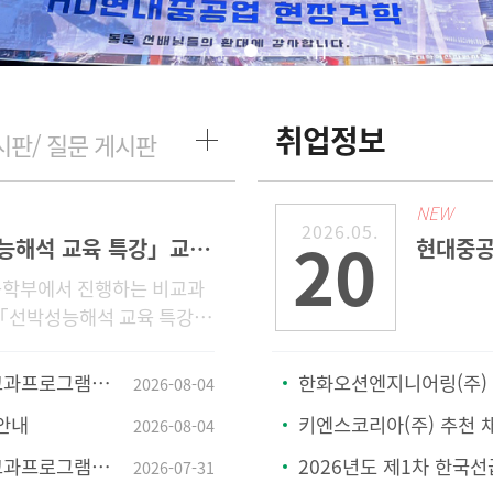
취업정보
시판/ 질문 게시판
NEW
2026.05.
20
「선박성능해석 교육 특강」교육 장소 변경 안내 (105->107, 일정은 변동 없음)
학부에서 진행하는 비교과
「선박성능해석 교육 특강」
여 안내드립니다.교육 장소가
관 105호에서 41호관 107호
 교육 특강」참가자 모집
한화오션엔지니어링(주) 
2026-08-04
었음을 알려드립
안내
키엔스코리아(주) 추천 
2026-08-04
Ship 교육」 참가자 모집
2026년도 제1차 한국선급
2026-07-31