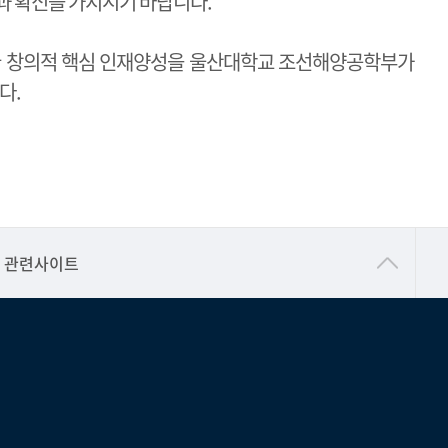
 확신을 가지시기 바랍니다.
끌 창의적 핵심 인재양성을 울산대학교 조선해양공학부가
다.
건강가정지원센터
관련사이트
교수협의회
구내(경남)은행
노동조합
생명윤리위원회
온라인 기술거래 플랫폼