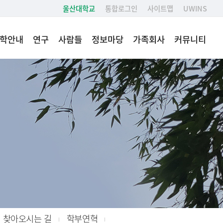
울산대학교
통합로그인
사이트맵
UWINS
학안내
연구
사람들
정보마당
가족회사
커뮤니티
찾아오시는 길
학부연혁