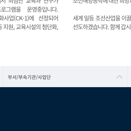
에서 최첨단 교육과 연구가
조선해양공학에 대한 희망과
로그램을 운영중입니다.
사업(CK-1)에 선정되어
세계 일등 조선산업을 이
 지원, 교육시설의 첨단화,
선도하겠습니다. 함께 갑시
공동기기센터
부서/부속기관/사업단
공학교육혁신센터
과학영재교육원
교무처교직팀
국어문화원
국제교류처